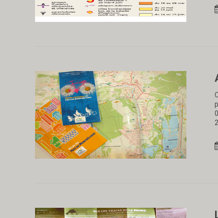
C
p
0
2