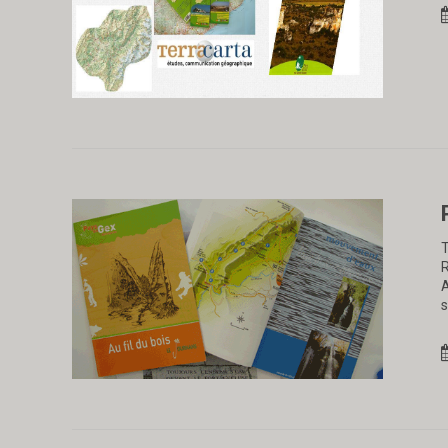
T
R
A
s