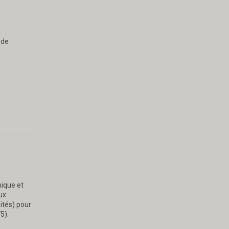
 de
ique et
ux
ités) pour
5).