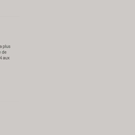
a plus
e de
N aux