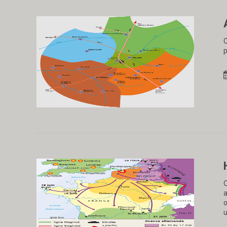
C
p
O
a
o
u