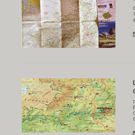
C
1
d
C
É
C
S