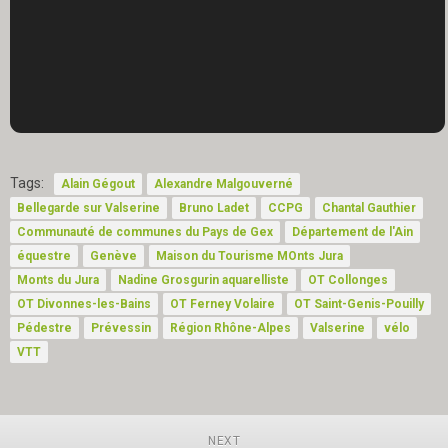
Tags:
Alain Gégout
Alexandre Malgouverné
Bellegarde sur Valserine
Bruno Ladet
CCPG
Chantal Gauthier
Communauté de communes du Pays de Gex
Département de l'Ain
équestre
Genève
Maison du Tourisme MOnts Jura
Monts du Jura
Nadine Grosgurin aquarelliste
OT Collonges
OT Divonnes-les-Bains
OT Ferney Volaire
OT Saint-Genis-Pouilly
Pédestre
Prévessin
Région Rhône-Alpes
Valserine
vélo
VTT
NEXT