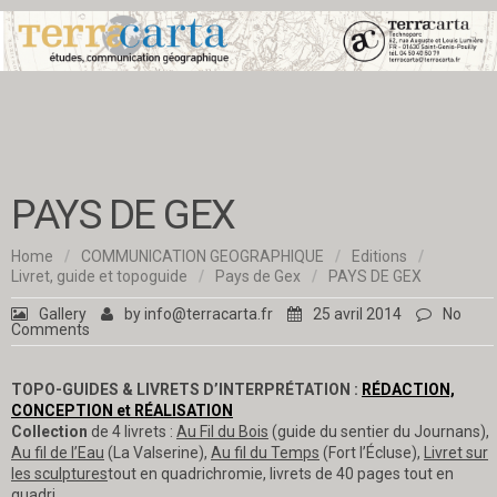
PAYS DE GEX
Home
/
COMMUNICATION GEOGRAPHIQUE
/
Editions
/
Livret, guide et topoguide
/
Pays de Gex
/
PAYS DE GEX
Gallery
by
info@terracarta.fr
25 avril 2014
No
Comments
TOPO-GUIDES & LIVRETS D’INTERPRÉTATION :
RÉDACTION,
CONCEPTION et RÉALISATION
Collection
de 4 livrets :
Au Fil du Bois
(guide du sentier du Journans),
Au fil de l’Eau
(La Valserine),
Au fil du Temps
(Fort l’Écluse),
Livret sur
les sculptures
tout en quadrichromie, livrets de 40 pages tout en
quadri