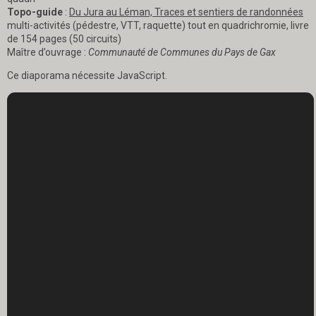
Topo-guide
:
Du Jura au Léman, Traces et sentiers de randonnées
multi-activités (pédestre, VTT, raquette) tout en quadrichromie, livre
de 154 pages (50 circuits)
Maître d’ouvrage :
Communauté de Communes du Pays de Gax
Ce diaporama nécessite JavaScript.