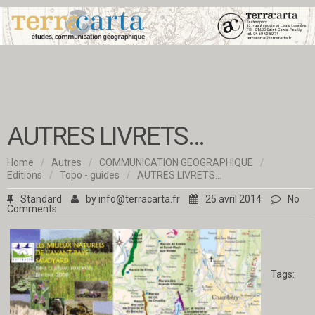
AUTRES LIVRETS…
Home
/
Autres
/
COMMUNICATION GEOGRAPHIQUE
/
Editions
/
Topo - guides
/
AUTRES LIVRETS…
Standard
by
info@terracarta.fr
25 avril 2014
No
Comments
Tags: