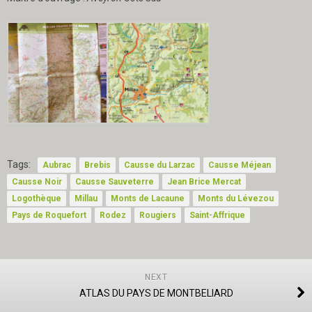
Tags:
Aubrac
Brebis
Causse du Larzac
Causse Méjean
Causse Noir
Causse Sauveterre
Jean Brice Mercat
Logothèque
Millau
Monts de Lacaune
Monts du Lévezou
Pays de Roquefort
Rodez
Rougiers
Saint-Affrique
NEXT
ATLAS DU PAYS DE MONTBELIARD