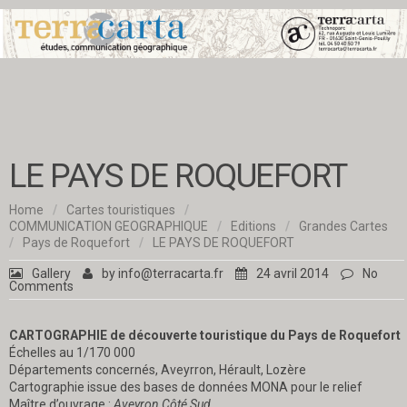
LE PAYS DE ROQUEFORT
Home
/
Cartes touristiques
/
COMMUNICATION GEOGRAPHIQUE
/
Editions
/
Grandes Cartes
/
Pays de Roquefort
/
LE PAYS DE ROQUEFORT
Gallery
by
info@terracarta.fr
24 avril 2014
No
Comments
CARTOGRAPHIE de découverte touristique du Pays de Roquefort
Échelles au 1/170 000
Départements concernés, Aveyrron, Hérault, Lozère
Cartographie issue des bases de données MONA pour le relief
Maître d’ouvrage :
Aveyron Côté Sud