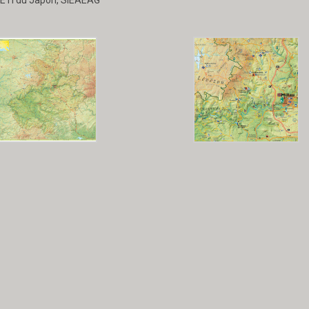
METI du Japon, SIEAEAG