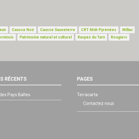
ean
Causse Noir
Causse Sauveterre
CRT Midi-Pyrénées
Millau
erninois
Patrimoine naturel et culturel
Raspes du Tarn
Rougiers
ES RÉCENTS
PAGES
 des Pays Baltes
Terracarta
Contactez nous