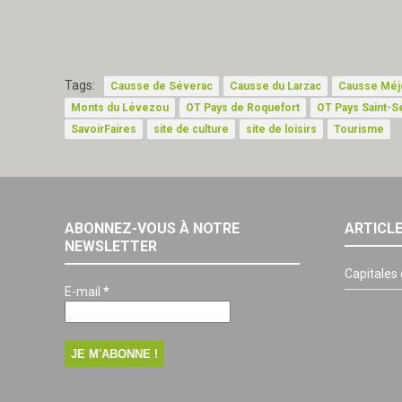
Tags:
Causse de Séverac
Causse du Larzac
Causse Méj
Monts du Lévezou
OT Pays de Roquefort
OT Pays Saint-S
SavoirFaires
site de culture
site de loisirs
Tourisme
ABONNEZ-VOUS À NOTRE
ARTICL
NEWSLETTER
Capitales
E-mail
*