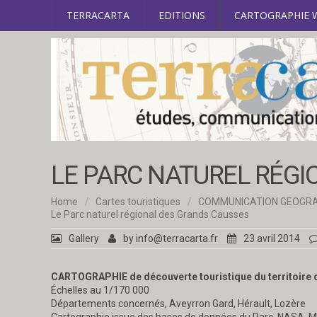
TERRACARTA
EDITIONS
CARTOGRAPHIE 
LE PARC NATUREL RÉG
Home
/
Cartes touristiques
/
COMMUNICATION GEOGR
Le Parc naturel régional des Grands Causses
Gallery
by
info@terracarta.fr
23 avril 2014
CARTOGRAPHIE de découverte touristique du territoire
Échelles au 1/170 000
Départements concernés, Aveyrron Gard, Hérault, Lozère