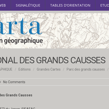
WEB
SIGNALÉTIQUE
TABLES D’ORIENTATION
ETUD
IONAL DES GRANDS CAUSSES
APHIQUE
/
Editions
/
Grandes Cartes
/
Parc des grands causses
/
No Comments
 des Grands Causses