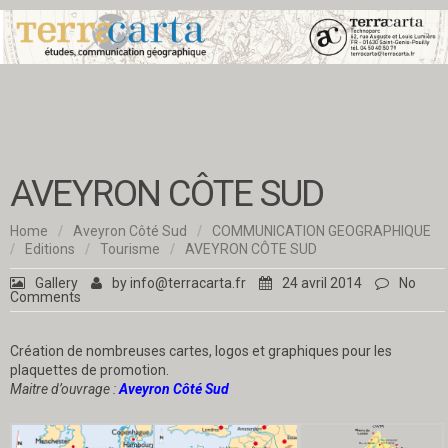
AVEYRON CÔTE SUD
Home
/
Aveyron Côté Sud
/
COMMUNICATION GEOGRAPHIQUE
/
Editions
/
Tourisme
/
AVEYRON CÔTE SUD
Gallery
by
info@terracarta.fr
24 avril 2014
No
Comments
Création de nombreuses cartes, logos et graphiques pour les
plaquettes de promotion.
Maitre d’ouvrage :
Aveyron Côté Sud