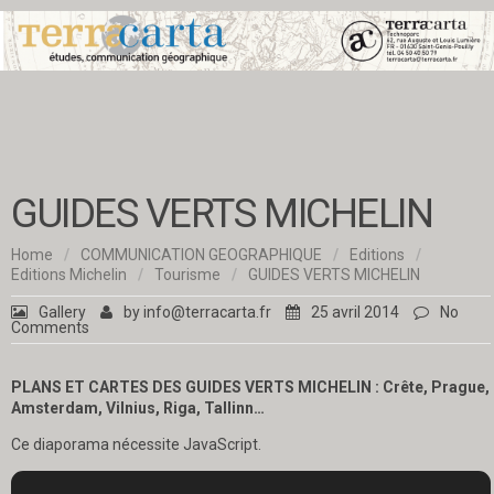
GUIDES VERTS MICHELIN
Home
/
COMMUNICATION GEOGRAPHIQUE
/
Editions
/
Editions Michelin
/
Tourisme
/
GUIDES VERTS MICHELIN
Gallery
by
info@terracarta.fr
25 avril 2014
No
Comments
PLANS ET CARTES DES GUIDES VERTS MICHELIN :
Crête,
Prague,
Amsterdam, Vilnius, Riga, Tallinn…
Ce diaporama nécessite JavaScript.