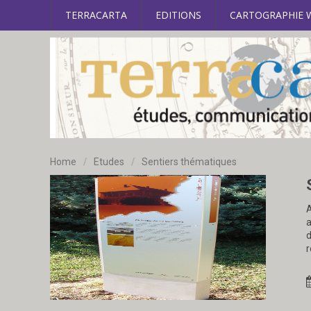
TERRACARTA
EDITIONS
CARTOGRAPHIE 
Home
/
Etudes
/
Sentiers thématiques
A
a
d
r