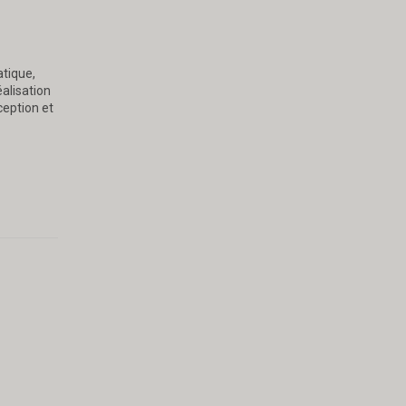
atique,
éalisation
ception et