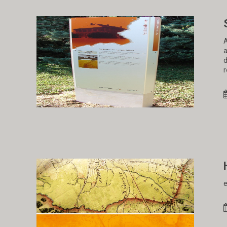
A
a
d
r
e