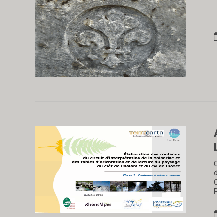
C
d
C
P