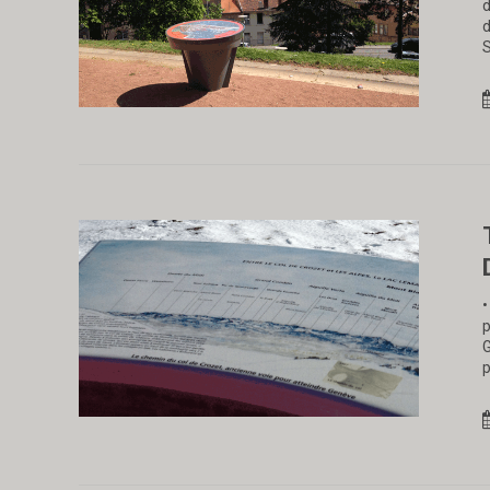
d
d
S
•
p
G
p