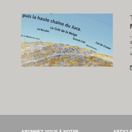
•
d
•
u
ABONNEZ-VOUS À NOTRE
ARTICL