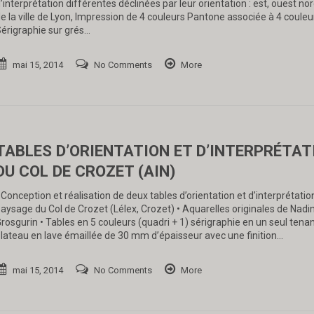
’interprétation différentes déclinées par leur orientation : est, ouest no
e la ville de Lyon, Impression de 4 couleurs Pantone associée à 4 couleu
érigraphie sur grés…
mai 15, 2014
No Comments
More
TABLES D’ORIENTATION ET D’INTERPRÉTAT
DU COL DE CROZET (AIN)
 Conception et réalisation de deux tables d’orientation et d’interprétatio
aysage du Col de Crozet (Lélex, Crozet) • Aquarelles originales de Nadi
rosgurin • Tables en 5 couleurs (quadri + 1) sérigraphie en un seul tenan
lateau en lave émaillée de 30 mm d’épaisseur avec une finition…
mai 15, 2014
No Comments
More