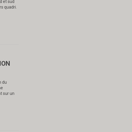
rd et sud
rs quadri.
ION
n du
ne
t sur un