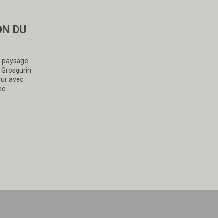
ON DU
du paysage
 Grosgurin
eur avec
vec…