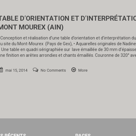
TABLE D’ORIENTATION ET D’INTERPRÉTATI
MONT MOUREX (AIN)
 Conception et réalisation d’une table d’orientation et d’interprétation 
u site du Mont-Mourex (Pays de Gex), • Aquarelles originales de Nadine
 Une table en quadri sérigraphiée sur lave émaillée de 30 mm d’épaiss
ne finition en arêtes arrondies et chants émaillés. Couronne de 320° a
mai 15, 2014
No Comments
More
ES RÉCENTS
PAGES